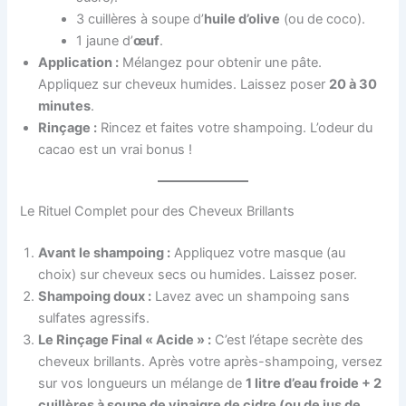
3 cuillères à soupe d’
huile d’olive
(ou de coco).
1 jaune d’
œuf
.
Application :
Mélangez pour obtenir une pâte.
Appliquez sur cheveux humides. Laissez poser
20 à 30
minutes
.
Rinçage :
Rincez et faites votre shampoing. L’odeur du
cacao est un vrai bonus !
Le Rituel Complet pour des Cheveux Brillants
Avant le shampoing :
Appliquez votre masque (au
choix) sur cheveux secs ou humides. Laissez poser.
Shampoing doux :
Lavez avec un shampoing sans
sulfates agressifs.
Le Rinçage Final « Acide » :
C’est l’étape secrète des
cheveux brillants. Après votre après-shampoing, versez
sur vos longueurs un mélange de
1 litre d’eau froide + 2
cuillères à soupe de vinaigre de cidre (ou de jus de