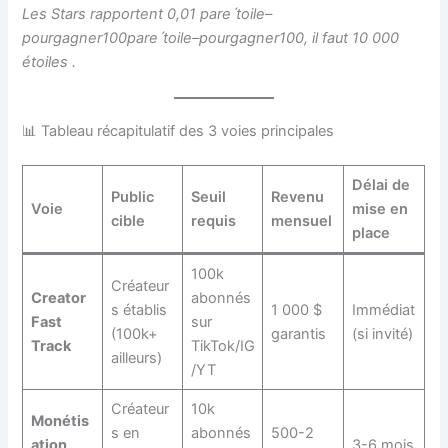
Les Stars rapportent 0,01 pareˊtoile–
pourgagner100pareˊtoile–pourgagner100, il faut 10 000
étoiles
.
📊 Tableau récapitulatif des 3 voies principales
Délai de
Public
Seuil
Revenu
Voie
mise en
cible
requis
mensuel
place
100k
Créateur
Creator
abonnés
s établis
1 000 $
Immédiat
Fast
sur
(100k+
garantis
(si invité)
Track
TikTok/IG
ailleurs)
/YT
Créateur
10k
Monétis
s en
abonnés
500-2
ation
3-6 mois