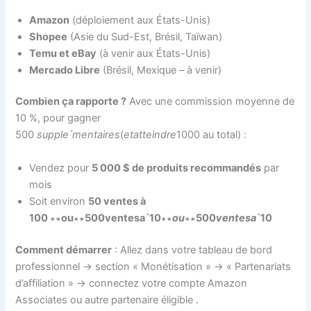
Amazon
(déploiement aux États-Unis)
Shopee
(Asie du Sud-Est, Brésil, Taïwan)
Temu et eBay
(à venir aux États-Unis)
Mercado Libre
(Brésil, Mexique – à venir)
Combien ça rapporte ?
Avec une commission moyenne de
10 %, pour gagner
500
s
u
ppl
e
ˊ
m
e
n
t
ai
res
(
e
t
a
tt
e
in
d
re
1000 au total) :
Vendez pour
5 000 $ de produits recommandés
par
mois
Soit environ
50 ventes à
100 ∗∗ou∗∗500ventesaˋ10∗∗
o
u
∗∗500
v
e
n
t
es
a
ˋ10
Comment démarrer
: Allez dans votre tableau de bord
professionnel → section « Monétisation » → « Partenariats
d’affiliation » → connectez votre compte Amazon
Associates ou autre partenaire éligible
.