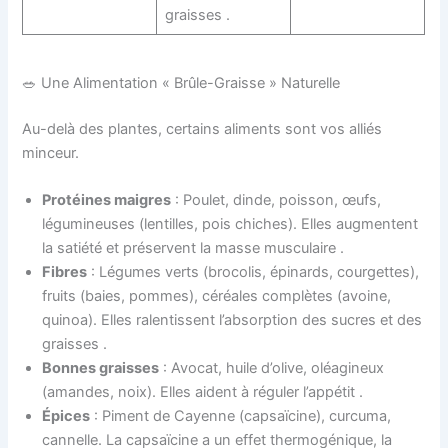
graisses .
🥗 Une Alimentation « Brûle-Graisse » Naturelle
Au-delà des plantes, certains aliments sont vos alliés
minceur.
Protéines maigres
: Poulet, dinde, poisson, œufs,
légumineuses (lentilles, pois chiches). Elles augmentent
la satiété et préservent la masse musculaire .
Fibres
: Légumes verts (brocolis, épinards, courgettes),
fruits (baies, pommes), céréales complètes (avoine,
quinoa). Elles ralentissent l’absorption des sucres et des
graisses .
Bonnes graisses
: Avocat, huile d’olive, oléagineux
(amandes, noix). Elles aident à réguler l’appétit .
Épices
: Piment de Cayenne (capsaïcine), curcuma,
cannelle. La capsaïcine a un effet thermogénique, la