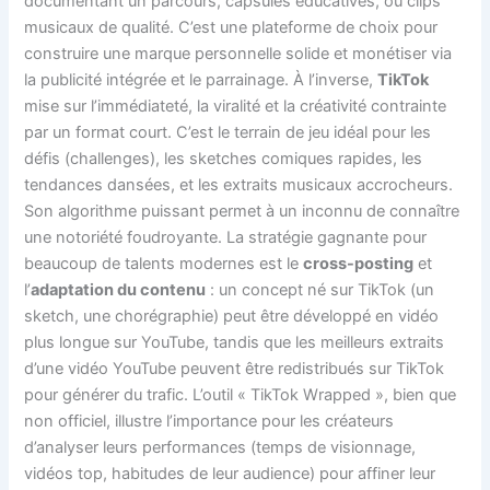
documentant un parcours, capsules éducatives, ou clips
musicaux de qualité. C’est une plateforme de choix pour
construire une marque personnelle solide et monétiser via
la publicité intégrée et le parrainage. À l’inverse,
TikTok
mise sur l’immédiateté, la viralité et la créativité contrainte
par un format court. C’est le terrain de jeu idéal pour les
défis (challenges), les sketches comiques rapides, les
tendances dansées, et les extraits musicaux accrocheurs.
Son algorithme puissant permet à un inconnu de connaître
une notoriété foudroyante. La stratégie gagnante pour
beaucoup de talents modernes est le
cross-posting
et
l’
adaptation du contenu
: un concept né sur TikTok (un
sketch, une chorégraphie) peut être développé en vidéo
plus longue sur YouTube, tandis que les meilleurs extraits
d’une vidéo YouTube peuvent être redistribués sur TikTok
pour générer du trafic. L’outil « TikTok Wrapped », bien que
non officiel, illustre l’importance pour les créateurs
d’analyser leurs performances (temps de visionnage,
vidéos top, habitudes de leur audience) pour affiner leur