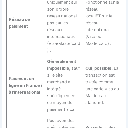
uniquement sur
Fonctionne sur le
son propre
réseau
réseau national,
local
ET
sur le
Réseau de
pas sur les
réseau
paiement
réseaux
international
internationaux
(Visa ou
(Visa/Mastercard
Mastercard)
.
)
.
Généralement
impossible
, sauf
Oui, possible.
La
si le site
transaction est
Paiement en
marchand a
traitée comme
ligne en France /
intégré
une carte Visa ou
à l’international
spécifiquement
Mastercard
ce moyen de
standard.
paiement local
.
Peut avoir des
spécificités (ex:
Possède toutes