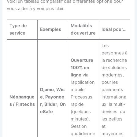
Voici un tableau comparatif des différentes options pour
vous aider à y voir plus clair.
Type de
Modalités
Exemples
Idéal pour…
service
d’ouverture
Les
personnes à
Ouverture
la recherche
100% en
de solutions
ligne
via
modernes,
l’application
pour les
Djamo
,
Wis
mobile.
paiements
Néobanque
e
,
Payonee
Processus
internationa
s / Fintechs
r
,
Bilder
,
On
rapide
ux, la multi-
eSafe
(quelques
devises, ou
minutes).
les petites
Gestion
et
quotidienne
moyennes