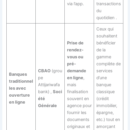
via l’app.
transactions
du
quotidien
.
Ceux qui
souhaitent
Prise de
bénéficier
rendez-
de la
vous ou
gamme
pré-
complète de
CBAO
(grou
demande
services
Banques
pe
en ligne
,
d’une
traditionnel
Attijariwafa
mais
banque
les avec
bank)
,
Soci
finalisation
classique
ouverture
été
souvent en
(crédit
en ligne
Générale
agence pour
immobilier,
fournir les
épargne,
documents
etc.) tout en
originaux et
amorçant