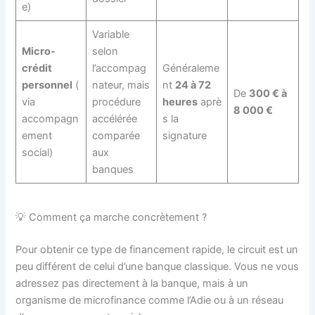
e)
Variable
Micro-
selon
crédit
l’accompag
Généraleme
personnel
(
nateur, mais
nt
24 à 72
De
300 € à
via
procédure
heures
aprè
8 000 €
accompagn
accélérée
s la
ement
comparée
signature
social)
aux
banques
💡 Comment ça marche concrètement ?
Pour obtenir ce type de financement rapide, le circuit est un
peu différent de celui d’une banque classique. Vous ne vous
adressez pas directement à la banque, mais à un
organisme de microfinance comme l’Adie ou à un réseau