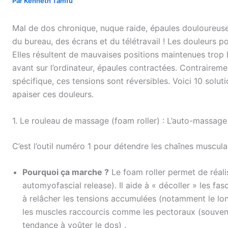
Par
Kenneth Tamfu
Mal de dos chronique, nuque raide, épaules douloureuse
du bureau, des écrans et du télétravail ! Les douleurs p
Elles résultent de mauvaises positions maintenues trop
avant sur l’ordinateur, épaules contractées. Contraireme
spécifique, ces tensions sont réversibles. Voici 10 solut
apaiser ces douleurs.
1. Le rouleau de massage (foam roller) : L’auto-massage 
C’est l’outil numéro 1 pour détendre les chaînes muscul
Pourquoi ça marche ?
Le foam roller permet de réal
automyofascial release). Il aide à « décoller » les fas
à relâcher les tensions accumulées (notamment le lon
les muscles raccourcis comme les pectoraux (souvent
tendance à voûter le dos) .