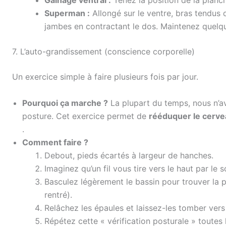
Gainage ventral :
Tenez la position de la planc
Superman :
Allongé sur le ventre, bras tendus 
jambes en contractant le dos. Maintenez quelq
7. L’auto-grandissement (conscience corporelle)
Un exercice simple à faire plusieurs fois par jour.
Pourquoi ça marche ?
La plupart du temps, nous n’a
posture. Cet exercice permet de
rééduquer le cerve
.
Comment faire ?
Debout, pieds écartés à largeur de hanches.
Imaginez qu’un fil vous tire vers le haut par l
Basculez légèrement le bassin pour trouver la p
rentré).
Relâchez les épaules et laissez-les tomber vers l
Répétez cette « vérification posturale » toutes 