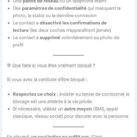
Une
panne de réseau
ou un téléphone éteint
Des
paramètres de confidentialité
qui masquent la
photo, le statut ou la dernière connexion
Le contact a
désactivé les confirmations de
lecture
(les deux coches n’apparaîtront jamais)
Le contact a
supprimé
volontairement sa photo de
profil
💬 Que faire si vous êtes vraiment bloqué ?
Si vous avez la certitude d’être bloqué :
Respectez ce choix
: insister ou tenter de contourner le
blocage est une atteinte à la vie privée
Si nécessaire, utilisez un
autre moyen
(SMS, appel
classique, réseau social) pour discuter avec la personne
En résumé,
un seul indice ne suffit pas
. C’est