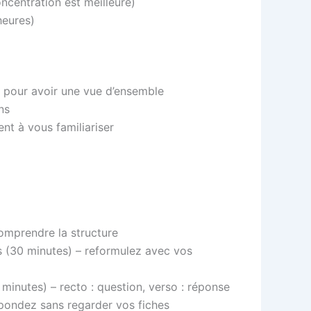
oncentration est meilleure)
heures)
es pour avoir une vue d’ensemble
ns
t à vous familiariser
omprendre la structure
s (30 minutes) – reformulez avec vos
 minutes) – recto : question, verso : réponse
épondez sans regarder vos fiches