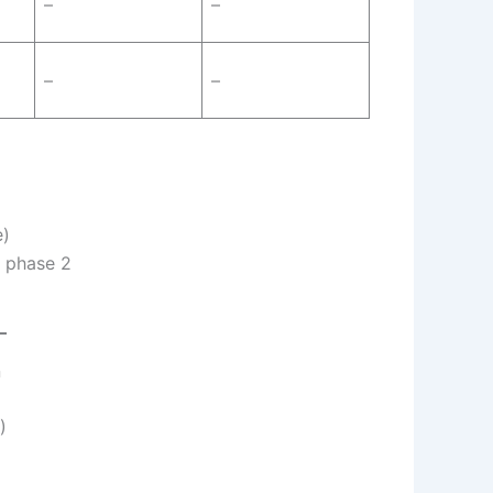
–
–
–
–
e)
n phase 2
n
)