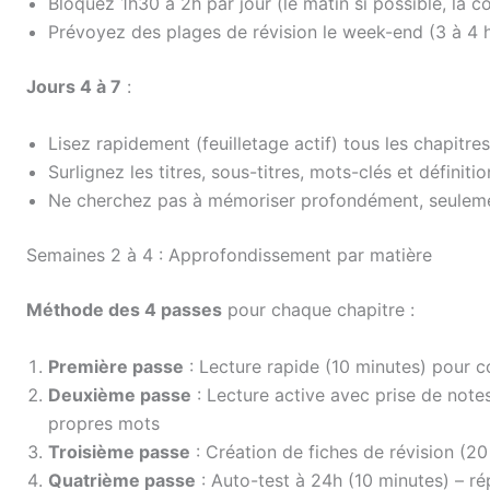
Bloquez 1h30 à 2h par jour (le matin si possible, la c
Prévoyez des plages de révision le week-end (3 à 4 
Jours 4 à 7
:
Lisez rapidement (feuilletage actif) tous les chapitr
Surlignez les titres, sous-titres, mots-clés et définitio
Ne cherchez pas à mémoriser profondément, seulemen
Semaines 2 à 4 : Approfondissement par matière
Méthode des 4 passes
pour chaque chapitre :
Première passe
: Lecture rapide (10 minutes) pour c
Deuxième passe
: Lecture active avec prise de note
propres mots
Troisième passe
: Création de fiches de révision (20
Quatrième passe
: Auto-test à 24h (10 minutes) – r