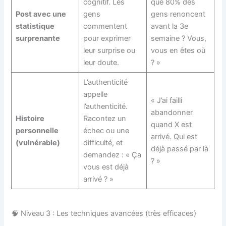
cognitif. Les
que 80% des
Post avec une
gens
gens renoncent
statistique
commentent
avant la 3e
surprenante
pour exprimer
semaine ? Vous,
leur surprise ou
vous en êtes où
leur doute.
? »
L’authenticité
appelle
« J’ai failli
l’authenticité.
abandonner
Histoire
Racontez un
quand X est
personnelle
échec ou une
arrivé. Qui est
(vulnérable)
difficulté, et
déjà passé par là
demandez : « Ça
? »
vous est déjà
arrivé ? »
🧠 Niveau 3 : Les techniques avancées (très efficaces)