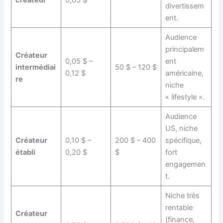
divertissem
ent.
Audience
principalem
Créateur
0,05 $ –
ent
intermédiai
50 $ – 120 $
0,12 $
américaine,
re
niche
« lifestyle ».
Audience
US, niche
Créateur
0,10 $ –
200 $ – 400
spécifique,
établi
0,20 $
$
fort
engagemen
t.
Niche très
rentable
Créateur
(finance,