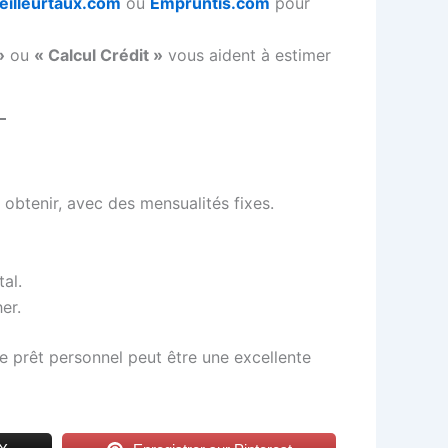
eilleurtaux.com
ou
Empruntis.com
pour
»
ou
« Calcul Crédit »
vous aident à estimer
 obtenir, avec des mensualités fixes.
tal.
er.
le prêt personnel peut être une excellente