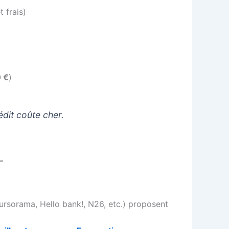
t frais)
 €
)
édit coûte cher.
ursorama, Hello bank!, N26, etc.) proposent