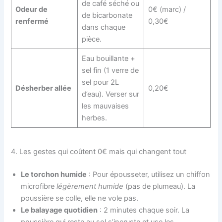
de café séché ou
Odeur de
0€ (marc) /
de bicarbonate
renfermé
0,30€
dans chaque
pièce.
Eau bouillante +
sel fin (1 verre de
sel pour 2L
Désherber allée
0,20€
d’eau). Verser sur
les mauvaises
herbes.
4. Les gestes qui coûtent 0€ mais qui changent tout
Le torchon humide
: Pour épousseter, utilisez un chiffon
microfibre
légèrement humide
(pas de plumeau). La
poussière se colle, elle ne vole pas.
Le balayage quotidien
: 2 minutes chaque soir. La
poussière qui reste au sol s’incruste et use les