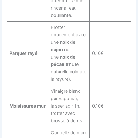
attendre 10 min,
rincer à l’eau
bouillante.
Frotter
doucement avec
une
noix de
cajou
ou
Parquet rayé
0,10€
une
noix de
pécan
(l’huile
naturelle colmate
la rayure).
Vinaigre blanc
pur vaporisé,
Moisissures mur
laisser agir 1h,
0,10€
frotter avec
brosse à dents.
Coupelle de marc