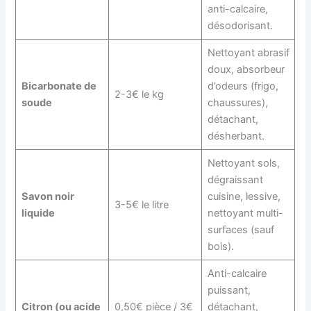
anti-calcaire,
désodorisant.
Nettoyant abrasif
doux, absorbeur
Bicarbonate de
d’odeurs (frigo,
2-3€ le kg
soude
chaussures),
détachant,
désherbant.
Nettoyant sols,
dégraissant
Savon noir
cuisine, lessive,
3-5€ le litre
liquide
nettoyant multi-
surfaces (sauf
bois).
Anti-calcaire
puissant,
Citron (ou acide
0,50€ pièce / 3€
détachant,