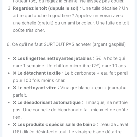
flotteur (3€) ou réglez la chaîne. Ne laissez pas couler.
Regardez le toit (depuis le sol)
: Une tuile décalée ? Un
arbre qui touche la gouttière ? Appelez un voisin avec
une échelle (gratuit) ou un ami bricoleur. Une fuite de toit
coûte très cher.
6. Ce qu’il ne faut SURTOUT PAS acheter (argent gaspillé)
❌
Les lingettes nettoyantes jetables
: 5€ la boîte qui
dure 1 semaine. Un chiffon microfibre (2€) dure 10 ans.
❌
Le détachant textile
: Le bicarbonate + eau fait pareil
pour 100 fois moins cher.
❌
Le nettoyant vitre
: Vinaigre blanc + eau + journal =
parfait.
❌
Le désodorisant automatique
: Il masque, ne nettoie
pas. Une coupelle de bicarbonate fait mieux et ne coûte
rien.
❌
Les produits « spécial salle de bain »
: L’eau de Javel
(1€) diluée désinfecte tout. Le vinaigre blanc détartre