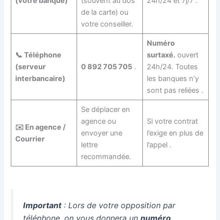
(votre banque)
(souvent au dos
24h/24 et 7j/7
.
de la carte) ou
votre conseiller.
Numéro
📞 Téléphone
surtaxé.
ouvert
(serveur
0 892 705 705
.
24h/24. Toutes
interbancaire)
les banques n’y
sont pas reliées
.
Se déplacer en
agence ou
Si votre contrat
✉️ En agence /
envoyer une
l’exige en plus de
Courrier
lettre
l’appel
.
recommandée.
Important
: Lors de votre opposition par
téléphone, on vous donnera un
numéro