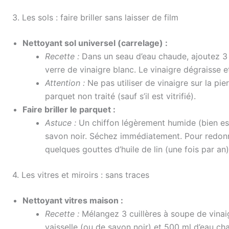
3. Les sols : faire briller sans laisser de film
Nettoyant sol universel (carrelage) :
Recette :
Dans un seau d’eau chaude, ajoutez 3 c
verre de vinaigre blanc. Le vinaigre dégraisse et 
Attention :
Ne pas utiliser de vinaigre sur la pier
parquet non traité (sauf s’il est vitrifié).
Faire briller le parquet :
Astuce :
Un chiffon légèrement humide (bien ess
savon noir. Séchez immédiatement. Pour redonne
quelques gouttes d’huile de lin (une fois par an)
4. Les vitres et miroirs : sans traces
Nettoyant vitres maison :
Recette :
Mélangez 3 cuillères à soupe de vinaig
vaisselle (ou de savon noir) et 500 ml d’eau ch