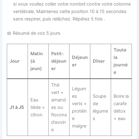
si vous vouliez coller votre nombril contre votre colonne
vertébrale. Maintenez cette position 10 à 15 secondes
sans respirer, puis relâchez. Répétez 5 fois .
📅 Résumé de vos 5 jours
Toute
Matin
Petit-
Déjeun
la
Jour
(à
déjeun
Dîner
er
journé
jeun)
er
e
Thé
Légum
vert +
es
Soupe
Boire la
Eau
amand
verts +
de
carafe
J1 à J5
tiède +
es ou
protéin
légume
détox
citron
flocons
e
s
+ eau
d’avoin
maigre
e